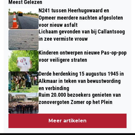
Meest Gelezen
SWIEBERTJE, WIE IS ER NIET MEE
BLOEMENDAGEN VOEREN TALLOZE
N241 tussen Heerhugowaard en
GROOTGEGROEID? NEDERLANDS
BEZOEKERS LANGS BIJZONDERE
Opmeer meerdere nachten afgesloten
TROETELZWERVER VANDAAG 70
voor nieuw asfalt
BLOEMMOZAÏEKEN
Lichaam gevonden van bij Callantsoog
JAAR
in zee vermiste vrouw
Kinderen ontwerpen nieuwe Pas-op-pop
voor veiligere straten
Derde herdenking 15 augustus 1945 in
Alkmaar in teken van bewustwording
en verbinding
Ruim 20.000 bezoekers genieten van
zonovergoten Zomer op het Plein
Meer artikelen