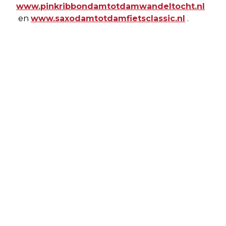
www.pinkribbondamtotdamwandeltocht.nl
en
www.saxodamtotdamfietsclassic.nl
.