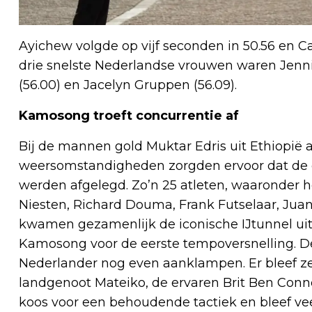
Ayichew volgde op vijf seconden in 50.56 en Ca
drie snelste Nederlandse vrouwen waren Jennif
(56.00) en Jacelyn Gruppen (56.09).
Kamosong troeft concurrentie af
Bij de mannen gold Muktar Edris uit Ethiopië 
weersomstandigheden zorgden ervoor dat de ee
werden afgelegd. Zo’n 25 atleten, waaronder h
Niesten, Richard Douma, Frank Futselaar, Juan
kwamen gezamenlijk de iconische IJtunnel ui
Kamosong voor de eerste tempoversnelling. De
Nederlander nog even aanklampen. Er bleef z
landgenoot Mateiko, de ervaren Brit Ben Conn
koos voor een behoudende tactiek en bleef veel