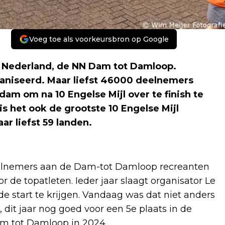
Voeg toe als voorkeursbron op Google
n Nederland, de NN Dam tot Damloop.
aniseerd. Maar liefst 46000 deelnemers
am om na 10 Engelse Mijl over te finish te
 het ook de grootste 10 Engelse Mijl
r liefst 59 landen.
eelnemers aan de Dam-tot Damloop recreanten
de topatleten. Ieder jaar slaagt organisator Le
start te krijgen. Vandaag was dat niet anders
dit jaar nog goed voor een 5e plaats in de
m tot Damloop in 2024.