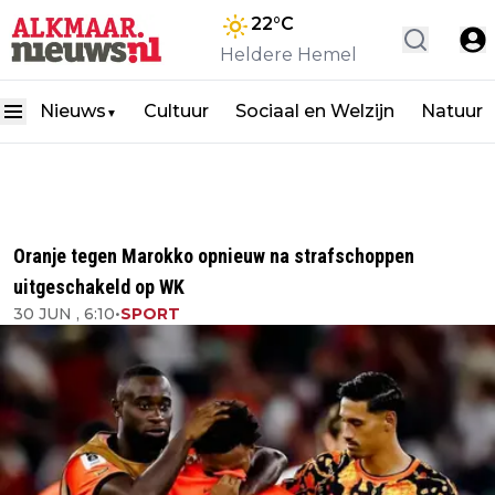
22
°C
Heldere Hemel
Nieuws
Cultuur
Sociaal en Welzijn
Natuur
▼
Oranje tegen Marokko opnieuw na strafschoppen
uitgeschakeld op WK
30 JUN , 6:10
•
SPORT