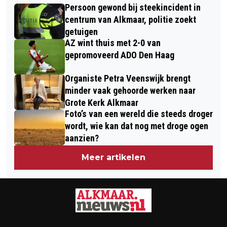
KEUZE VOOR VEILIGHEID EN
Persoon gewond bij steekincident in
MOERSLEUTEL VIERT JUBILEUM AAN
PRODUCTIVITEIT
centrum van Alkmaar, politie zoekt
DE WERELDTOP
getuigen
AZ wint thuis met 2-0 van
gepromoveerd ADO Den Haag
Organiste Petra Veenswijk brengt
minder vaak gehoorde werken naar
Grote Kerk Alkmaar
Foto’s van een wereld die steeds droger
wordt, wie kan dat nog met droge ogen
aanzien?
Meer artikelen