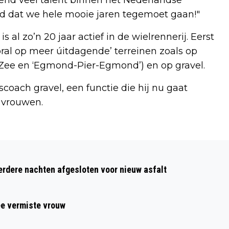
d dat we hele mooie jaren tegemoet gaan!"
al zo’n 20 jaar actief in de wielrennerij. Eerst
oral op meer úitdagende’ terreinen zoals op
 Zee en ‘Egmond-Pier-Egmond’) en op gravel.
scoach gravel, een functie die hij nu gaat
 vrouwen.
Volgend artikel
BURGEMEESTER ALKMAAR WIJST
dere nachten afgesloten voor nieuw asfalt
RISICOGEBIEDEN AAN VOOR WEDSTRIJD
AZ-FENERBAHÇE
ee vermiste vrouw