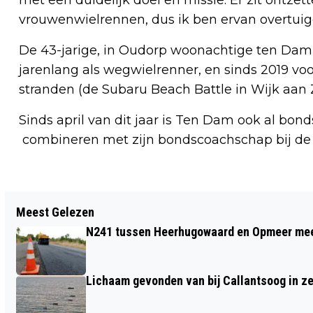
vrouwenwielrennen, dus ik ben ervan overtuig
De 43-jarige, in Oudorp woonachtige ten Dam is 
jarenlang als wegwielrenner, en sinds 2019 vo
stranden (de Subaru Beach Battle in Wijk aan
Sinds april van dit jaar is Ten Dam ook al bond
combineren met zijn bondscoachschap bij de
Vorig artikel
Meest Gelezen
NEDERLANDSE TAK THE BODY SHOP
N241 tussen Heerhugowaard en Opmeer meer
FAILLIET; WINKELS VOORLOPIG NOG
OPEN
Lichaam gevonden van bij Callantsoog in z