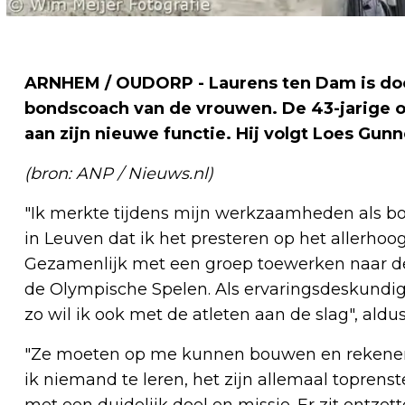
ARNHEM / OUDORP - Laurens ten Dam is do
bondscoach van de vrouwen. De 43-jarige o
aan zijn nieuwe functie. Hij volgt Loes Gunn
(bron: ANP / Nieuws.nl)
"Ik merkte tijdens mijn werkzaamheden als b
in Leuven dat ik het presteren op het allerhoo
Gezamenlijk met een groep toewerken naar de 
de Olympische Spelen. Als ervaringsdeskundig
zo wil ik ook met de atleten aan de slag", ald
"Ze moeten op me kunnen bouwen en rekenen 
ik niemand te leren, het zijn allemaal topren
met een duidelijk doel en missie. Er zit ontze