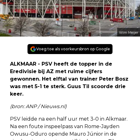
Wim Meijer
Voeg toe als voorkeursbron op Google
ALKMAAR - PSV heeft de topper in de
Eredivisie bij AZ met ruime cijfers
gewonnen. Het elftal van trainer Peter Bosz
was met 5-1 te sterk. Guus Til scoorde drie
keer.
(bron: ANP / Nieuws.nl)
PSV leidde na een half uur met 3-0 in Alkmaar.
Na een foute inspeelpass van Rome-Jayden
Owusu-Oduro opende Mauro Júnior in de