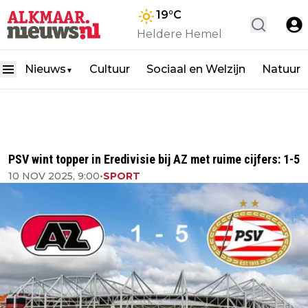
19
°C
Heldere Hemel
Nieuws
Cultuur
Sociaal en Welzijn
Natuur
▼
PSV wint topper in Eredivisie bij AZ met ruime cijfers: 1-5
10 NOV 2025, 9:00
•
SPORT