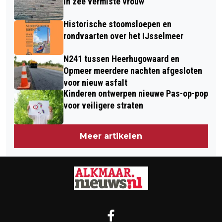
LEVEN
in zee vermiste vrouw
RECORDAANTAL
Historische stoomsloepen en
rondvaarten over het IJsselmeer
N241 tussen Heerhugowaard en
Opmeer meerdere nachten afgesloten
voor nieuw asfalt
Kinderen ontwerpen nieuwe Pas-op-pop
voor veiligere straten
Meer artikelen