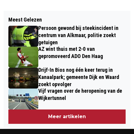
Vorig artikel
Volgend artikel
OPNIEUW AUTOBRAND OP
Meest Gelezen
VELSERBROEKSE NINA KESSLER WINT
INDUSTRIETERREIN ZANDHORST:
Persoon gewond bij steekincident in
JUBILEUMEDITIE EGMOND-PIER-
DURE PORSCHE VERWOEST
centrum van Alkmaar, politie zoekt
EGMOND
getuigen
AZ wint thuis met 2-0 van
gepromoveerd ADO Den Haag
Drijf-In Bios nog één keer terug in
Kanaalpark; gemeente Dijk en Waard
zoekt opvolger
Vijf vragen over de heropening van de
Wijkertunnel
Meer artikelen