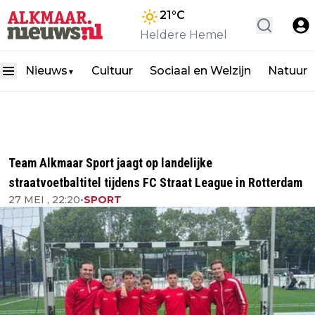
21
°C
Heldere Hemel
Nieuws
Cultuur
Sociaal en Welzijn
Natuur
▼
Team Alkmaar Sport jaagt op landelijke
straatvoetbaltitel tijdens FC Straat League in Rotterdam
27 MEI , 22:20
•
SPORT