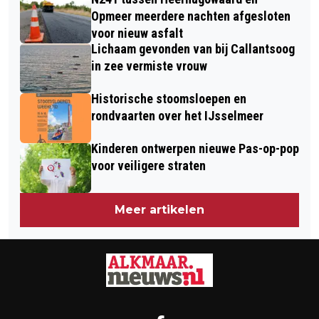
TUSSEN INTERNATIONALE TOP BIJ TC
VAN START
Opmeer meerdere nachten afgesloten
ALKMAAR
voor nieuw asfalt
Lichaam gevonden van bij Callantsoog
in zee vermiste vrouw
Historische stoomsloepen en
rondvaarten over het IJsselmeer
Kinderen ontwerpen nieuwe Pas-op-pop
voor veiligere straten
Meer artikelen