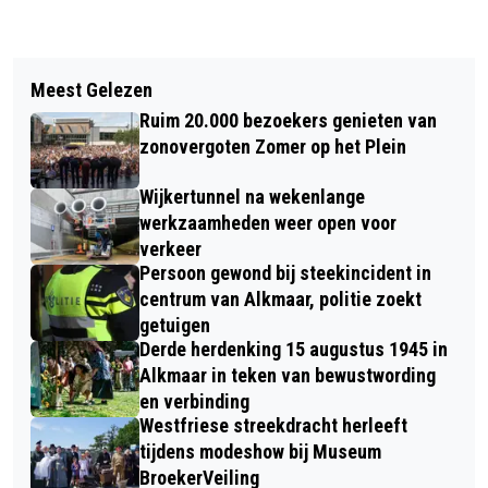
Vorig artikel
Volgend artikel
OVERVAL OP KRUIDVAT
Meest Gelezen
WEET U WAT ER ALLEMAAL MOGELIJK
WINKELCENTRUM DE HOEF
Ruim 20.000 bezoekers genieten van
IS?
zonovergoten Zomer op het Plein
Wijkertunnel na wekenlange
werkzaamheden weer open voor
verkeer
Persoon gewond bij steekincident in
centrum van Alkmaar, politie zoekt
getuigen
Derde herdenking 15 augustus 1945 in
Alkmaar in teken van bewustwording
en verbinding
Westfriese streekdracht herleeft
tijdens modeshow bij Museum
BroekerVeiling