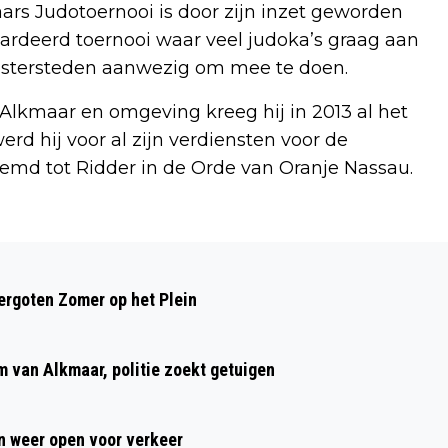
ars Judotoernooi is door zijn inzet geworden
aardeerd toernooi waar veel judoka’s graag aan
 zustersteden aanwezig om mee te doen.
n Alkmaar en omgeving kreeg hij in 2013 al het
rd hij voor al zijn verdiensten voor de
emd tot Ridder in de Orde van Oranje Nassau.
Volgend artikel
VOLOP 'SPETTERENDE' ACTIVITEITEN
rgoten Zomer op het Plein
TIJDENS HERFSTVAKANTIE BIJ
ZWEMBAD HOORNSE VAART
m van Alkmaar, politie zoekt getuigen
 weer open voor verkeer