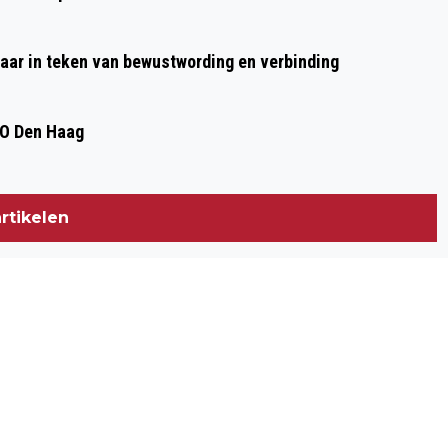
aar in teken van bewustwording en verbinding
DO Den Haag
rtikelen