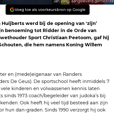
Jan Jong, aangeleverd gemeente
Voeg toe als voorkeursbron op Google
uijberts werd bij de opening van ‘zijn’
jn benoeming tot Ridder in de Orde van
wethouder Sport Christiaan Peetoom, gaf hij
 Schouten, die hem namens Koning Willem
ichter en (mede)eigenaar van Randers
rs De Geus). De sportschool heeft inmiddels 7
 vele kinderen en volwassenen kennis laten
s sinds 1973 coach/begeleider van judoka’s bij
kenden. Ook heeft hij veel tijd besteed aan zijn
r hun dan-graden. Sinds 1990 verzorgt hij ook