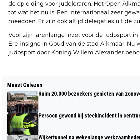
de opleiding voor judoleraren. Het Open Alkma
tot wat het nu is. Een internationaal zeer gew
meedoen. Er zijn ook altijd delegaties uit de
Voor zijn jarenlange inzet voor de judosport i
Ere-insigne in Goud van de stad Alkmaar. Nu we
judosport door Koning Willem Alexander beno
Vorig artikel
Meest Gelezen
MAARTEN VAN HEEMSKERCK: ÉÉN
Ruim 20.000 bezoekers genieten van zonove
TENTOONSTELLING IN DRIE MUSEA
Persoon gewond bij steekincident in centru
Wijkertunnel na wekenlange werkzaamheden