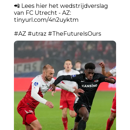
📲 Lees hier het wedstrijdverslag 
van FC Utrecht - AZ: 
tinyurl.com/4n2uyktm
#AZ
#utraz
#TheFutureIsOurs