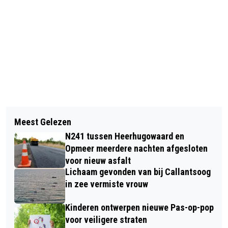
Vorig artikel
Volgend artikel
AMSTERDAMSE MUSEUMPLEIN 18
Meest Gelezen
AUTOMOBILIST CRASHT OP A9 BIJ
JANUARI J.L. OMGETOVERD IN
N241 tussen Heerhugowaard en
HEILOO
GIGANTISCHE TULPEN-PLUKTUIN
Opmeer meerdere nachten afgesloten
voor nieuw asfalt
Lichaam gevonden van bij Callantsoog
in zee vermiste vrouw
Kinderen ontwerpen nieuwe Pas-op-pop
voor veiligere straten