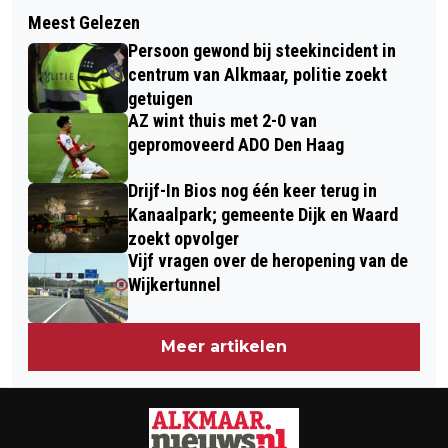
Volgend artikel
PLATENBEURS VINYLLY AANKOMENDE
Meest Gelezen
OP REIS NAAR JEZELF DOOR
ZONDAG IN VICTORIE ALKMAAR
Persoon gewond bij steekincident in
COACHING MET PAARDEN
centrum van Alkmaar, politie zoekt
getuigen
AZ wint thuis met 2-0 van
gepromoveerd ADO Den Haag
Drijf-In Bios nog één keer terug in
Kanaalpark; gemeente Dijk en Waard
zoekt opvolger
Vijf vragen over de heropening van de
Wijkertunnel
Meer artikelen