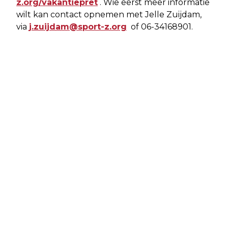
z.org/vakantiepret
. Wie eerst meer informatie
wilt kan contact opnemen met Jelle Zuijdam,
via
j.zuijdam@sport-z.org
of 06-34168901.