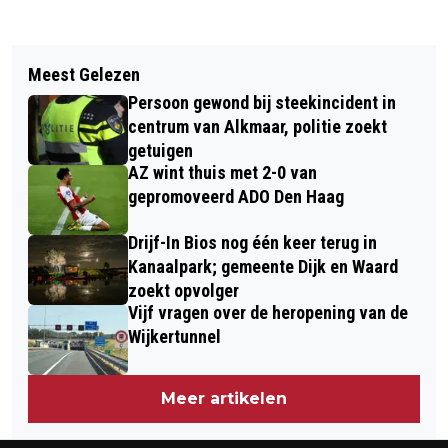
Vorig artikel
Volgend artikel
VERKEERSONGEVAL OP KRUISING
Meest Gelezen
EXPOSITIE ‘PARADIJS’ IN GROTE
GALILEÏSTRAAT EN MAXWELLSTRAAT
Persoon gewond bij steekincident in
KERK: KUNSTZINNIGE
IN HEERHUGOWAARD
centrum van Alkmaar, politie zoekt
PELGRIMSTOCHT VAN MARJOLEIN
getuigen
AZ wint thuis met 2-0 van
VAN DER WAL
gepromoveerd ADO Den Haag
Drijf-In Bios nog één keer terug in
Kanaalpark; gemeente Dijk en Waard
zoekt opvolger
Vijf vragen over de heropening van de
Wijkertunnel
Meer artikelen