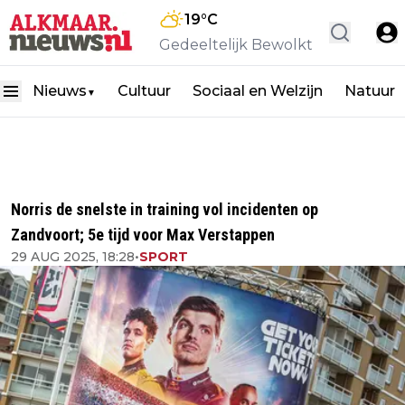
19
°C
Gedeeltelijk Bewolkt
Nieuws
Cultuur
Sociaal en Welzijn
Natuur
▼
Norris de snelste in training vol incidenten op
Zandvoort; 5e tijd voor Max Verstappen
29 AUG 2025, 18:28
•
SPORT