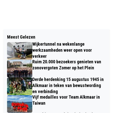
Vorig artikel
Volgend artikel
CLUB MINI STARS TRAPT AF MET
Meest Gelezen
PERSOON UIT HET WATER GEHAALD
VOETBALPLEZIER VOOR DE JONGSTE
Wijkertunnel na wekenlange
DOOR BRANDWEER IN ALKMAAR
KINDEREN IN ALKMAAR
werkzaamheden weer open voor
verkeer
Ruim 20.000 bezoekers genieten van
zonovergoten Zomer op het Plein
Derde herdenking 15 augustus 1945 in
Alkmaar in teken van bewustwording
en verbinding
Vijf medailles voor Team Alkmaar in
Taiwan