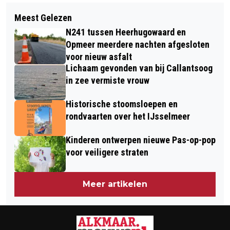
Volgend artikel
VEILIG SCHAATSEN BIJ ICE GAMES:
Meest Gelezen
KNVB-BEKER MONDT VOOR AJAX UIT
6.000 LEERLINGEN KRIJGEN HELM
N241 tussen Heerhugowaard en
IN GIFBEKER; AMSTERDAMMERS MET
AANGEBODEN
Opmeer meerdere nachten afgesloten
6-0 ONDERUIT IN ALKMAAR
voor nieuw asfalt
Lichaam gevonden van bij Callantsoog
in zee vermiste vrouw
Historische stoomsloepen en
rondvaarten over het IJsselmeer
Kinderen ontwerpen nieuwe Pas-op-pop
voor veiligere straten
Meer artikelen