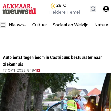
28
°C
Heldere Hemel
Nieuws
Cultuur
Sociaal en Welzijn
Natuur
▼
Auto botst tegen boom in Castricum: bestuurster naar
ziekenhuis
17 OKT 2025, 8:18
•
112