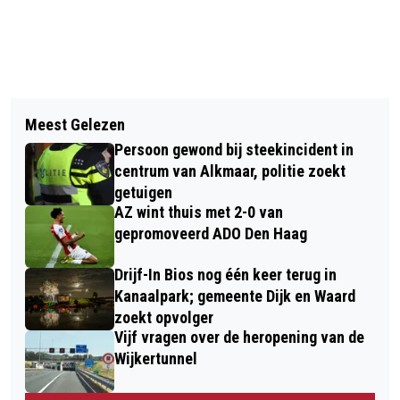
Vorig artikel
Volgend artikel
OPEN DAG BIJ STICHTING ZWERFDIER
Meest Gelezen
FIETSMIX-CLINIC SPORTPALEIS
ALKMAAR
Persoon gewond bij steekincident in
ALKMAAR
centrum van Alkmaar, politie zoekt
getuigen
AZ wint thuis met 2-0 van
gepromoveerd ADO Den Haag
Drijf-In Bios nog één keer terug in
Kanaalpark; gemeente Dijk en Waard
zoekt opvolger
Vijf vragen over de heropening van de
Wijkertunnel