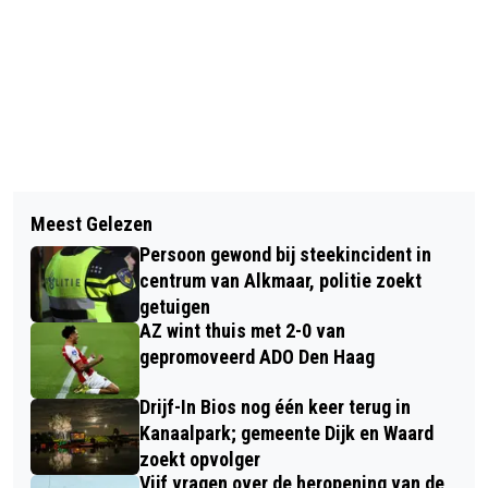
Vorig artikel
Volgend artikel
WAAR IS DE MOL? DIT WEEKEND
Meest Gelezen
POOLMOX IN GROTE KERK ALKMAAR;
‘VALENTIJNSEDITIE’ NATIONALE
Persoon gewond bij steekincident in
GROOTSTE RUILKAARTEN
MOLLENTELLING
centrum van Alkmaar, politie zoekt
VERZAMELBEURS VAN NOORD-
getuigen
AZ wint thuis met 2-0 van
HOLLAND
gepromoveerd ADO Den Haag
Drijf-In Bios nog één keer terug in
Kanaalpark; gemeente Dijk en Waard
zoekt opvolger
Vijf vragen over de heropening van de