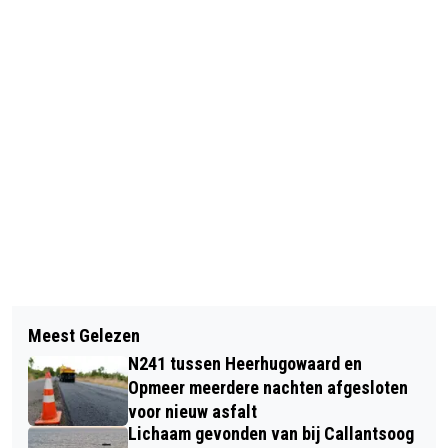
Vorig artikel
Volgend artikel
AZ VERRAST MET RUIME ZEGE (4-1)
Meest Gelezen
BESTELBUS IN BRAND AAN
OP TURKSE KOPLOPER GALATASARAY
N241 tussen Heerhugowaard en
SPIREALAAN HEERHUGOWAARD
Opmeer meerdere nachten afgesloten
voor nieuw asfalt
Lichaam gevonden van bij Callantsoog