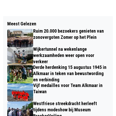
Vorig artikel
Volgend artikel
INSTORTINGSGEVAAR DREIGT VOOR
Meest Gelezen
EXPOSITIE MOORDENAARSBRAAK
KERKTOREN 'KUNSTKERK'
Ruim 20.000 bezoekers genieten van
VAN FOTOGRAAF LOEK BUTER IN
HEERHUGOWAARD
zonovergoten Zomer op het Plein
HOOFDKANTOOR HHNK
Wijkertunnel na wekenlange
werkzaamheden weer open voor
verkeer
Derde herdenking 15 augustus 1945 in
Alkmaar in teken van bewustwording
en verbinding
Vijf medailles voor Team Alkmaar in
Taiwan
Westfriese streekdracht herleeft
tijdens modeshow bij Museum
BroekerVeiling