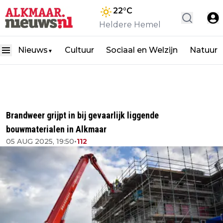
22
°C
Heldere Hemel
Nieuws
Cultuur
Sociaal en Welzijn
Natuur
▼
Brandweer grijpt in bij gevaarlijk liggende
bouwmaterialen in Alkmaar
05 AUG 2025, 19:50
•
112