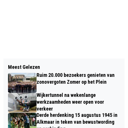
Vorig artikel
Volgend artikel
ZOMER OP HET PLEIN MET O.A. THE
Meest Gelezen
GROTE INZET HULPDIENSTEN BIJ
KIK, TYPHOON, MEAU, DOTAN EN
Ruim 20.000 bezoekers genieten van
MELDING PERSOON IN ZEE BIJ
DOUWE BOB GROOT SUCCES
zonovergoten Zomer op het Plein
EGMOND AAN ZEE
Wijkertunnel na wekenlange
werkzaamheden weer open voor
verkeer
Derde herdenking 15 augustus 1945 in
Alkmaar in teken van bewustwording