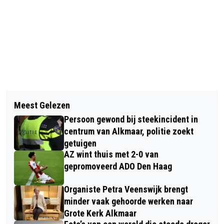
Vorig artikel
Volgend artikel
BESTUURDER VERLIEST CONTROLE EN
Meest Gelezen
BRANDWEER GRIJPT IN BIJ
EINDIGT IN BERM IN ALKMAAR
Persoon gewond bij steekincident in
GEVAARLIJK LIGGENDE
centrum van Alkmaar, politie zoekt
BOUWMATERIALEN IN ALKMAAR
getuigen
AZ wint thuis met 2-0 van
gepromoveerd ADO Den Haag
Organiste Petra Veenswijk brengt
minder vaak gehoorde werken naar
Grote Kerk Alkmaar