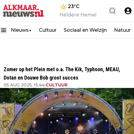
23
°C
Heldere Hemel
Nieuws
Cultuur
Sociaal en Welzijn
Natuur
▼
Zomer op het Plein met o.a. The Kik, Typhoon, MEAU,
Dotan en Douwe Bob groot succes
05 AUG 2025, 15:44
•
CULTUUR