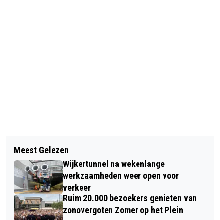
Vorig artikel
Volgend artikel
ALKMAAR INVESTEERT IN
Meest Gelezen
MOTORRIJDER AANGEHOUDEN NA
TOEKOMSTBESTENDIGE
Wijkertunnel na wekenlange
ONGEVAL OP DE VARNEBROEK
HUISARTSENZORG: ‘GEZONDHEID
werkzaamheden weer open voor
verkeer
BEGINT DICHTBIJ HUIS’
Ruim 20.000 bezoekers genieten van
zonovergoten Zomer op het Plein