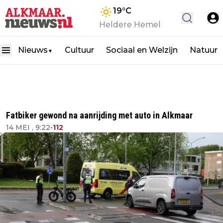
19
°C
Heldere Hemel
Nieuws
Cultuur
Sociaal en Welzijn
Natuur
▼
Fatbiker gewond na aanrijding met auto in Alkmaar
14 MEI , 9:22
•
112