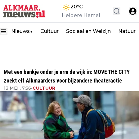
20
°C
Heldere Hemel
Nieuws
Cultuur
Sociaal en Welzijn
Natuur
▼
Met een bankje onder je arm de wijk in: MOVE THE CITY
zoekt elf Alkmaarders voor bijzondere theateractie
13 MEI , 7:56
•
CULTUUR