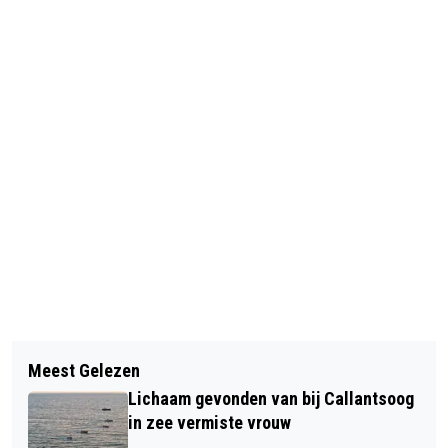
Vorig artikel
Volgend artikel
KNIVES OUT! KEERT TERUG MET
Meest Gelezen
FATBIKER GEWOND NA AANRIJDING
EXPLOSIEVE POSTPUNKAVOND IN
Lichaam gevonden van bij Callantsoog
MET AUTO IN ALKMAAR
VICTORIE
in zee vermiste vrouw