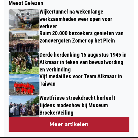
Meest Gelezen
ALKMAARDER (27) AANGEHOUDEN IN
GEVONDEN OP HET STRAND VAN
Wijkertunnel na wekenlange
ONDERZOEK DRUGSHANDEL
CAMPERDUIN
werkzaamheden weer open voor
verkeer
Ruim 20.000 bezoekers genieten van
zonovergoten Zomer op het Plein
Derde herdenking 15 augustus 1945 in
Alkmaar in teken van bewustwording
en verbinding
Vijf medailles voor Team Alkmaar in
Taiwan
Westfriese streekdracht herleeft
tijdens modeshow bij Museum
BroekerVeiling
Meer artikelen