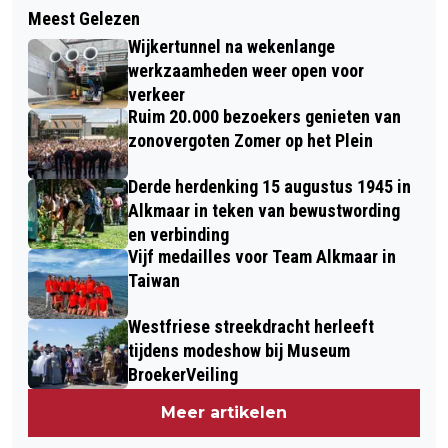
GROTE KERK BLIJFT DE CULTURELE
Meest Gelezen
MUSEUM BROEKERVEILING WORDT
HUISKAMER VAN ALKMAAR
Wijkertunnel na wekenlange
OMGETOVERD TOT PAKHUIS VAN
werkzaamheden weer open voor
SINTERKLAAS
verkeer
Ruim 20.000 bezoekers genieten van
zonovergoten Zomer op het Plein
Derde herdenking 15 augustus 1945 in
Alkmaar in teken van bewustwording
en verbinding
Vijf medailles voor Team Alkmaar in
Taiwan
Westfriese streekdracht herleeft
tijdens modeshow bij Museum
BroekerVeiling
Meer artikelen