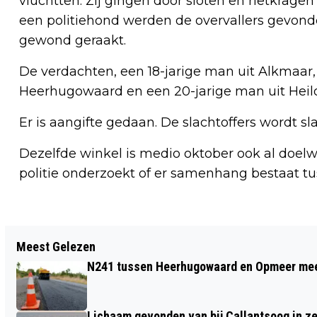
vluchtten. Zij gingen door sloten en rietkrage
een politiehond werden de overvallers gevond
gewond geraakt.
De verdachten, een 18-jarige man uit Alkmaar,
Heerhugowaard en een 20-jarige man uit Heiloo,
Er is aangifte gedaan. De slachtoffers wordt s
Dezelfde winkel is medio oktober ook al doel
politie onderzoekt of er samenhang bestaat tu
Vorig artikel
Meest Gelezen
AUTO DOOR TREIN AANGEREDEN OP
N241 tussen Heerhugowaard en Opmeer meer
SPOOROVERGANG IN LIMMEN;
INZITTENDEN AUTO MET SCHRIK VRIJ
Lichaam gevonden van bij Callantsoog in z