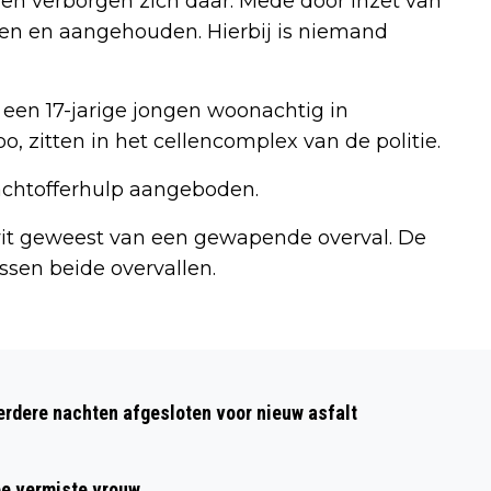
n en verborgen zich daar. Mede door inzet van
en en aangehouden. Hierbij is niemand
 een 17-jarige jongen woonachtig in
 zitten in het cellencomplex van de politie.
lachtofferhulp aangeboden.
wit geweest van een gewapende overval. De
ssen beide overvallen.
Volgend artikel
GEMEENTE ALKMAAR DEELT 1500
dere nachten afgesloten voor nieuw asfalt
GRATIS BOMEN UIT AAN INWONERS
ee vermiste vrouw