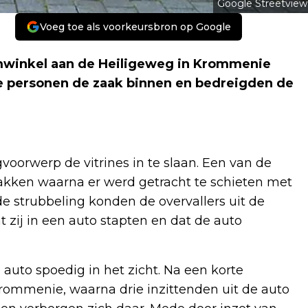
Google Streetview
Voeg toe als voorkeursbron op Google
mwinkel aan de Heiligeweg in Krommenie
ee personen de zaak binnen en bedreigden de
voorwerp de vitrines in te slaan. Een van de
akken waarna er werd getracht te schieten met
de strubbeling konden de overvallers uit de
t zij in een auto stapten en dat de auto
auto spoedig in het zicht. Na een korte
rommenie, waarna drie inzittenden uit de auto