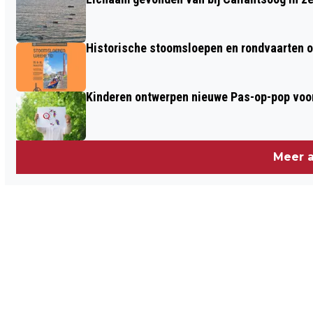
Historische stoomsloepen en rondvaarten o
Kinderen ontwerpen nieuwe Pas-op-pop voor
Meer a