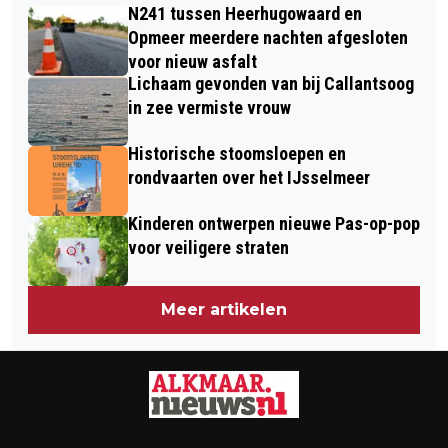
STAAN UREN VAST OP N9 DOOR
N241 tussen Heerhugowaard en
LIJKT POPULAIRDER DAN OOIT
SPEKGLADDE WEG
Opmeer meerdere nachten afgesloten
voor nieuw asfalt
Lichaam gevonden van bij Callantsoog
in zee vermiste vrouw
Historische stoomsloepen en
rondvaarten over het IJsselmeer
Kinderen ontwerpen nieuwe Pas-op-pop
voor veiligere straten
Meer artikelen