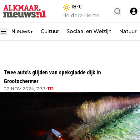
18
°C
Heldere Hemel
Nieuws
Cultuur
Sociaal en Welzijn
Natuur
▼
Twee auto's glijden van spekgladde dijk in
Grootschermer
22 NOV 2024, 7:33
•
112