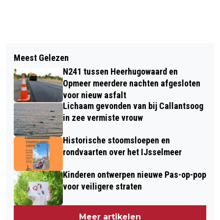
Vorig artikel
Volgend artikel
TWIRLVERENIGING VITALITY
Meest Gelezen
TRADITIE GERED: SBS6 NEEMT
SCHITTERT OP NEDERLANDS
N241 tussen Heerhugowaard en
STOKJE VAN NOS OVER EN ZENDT
KAMPIOENSCHAP IN ALMERE
Opmeer meerdere nachten afgesloten
SCHANSSPRINGEN OP
voor nieuw asfalt
Lichaam gevonden van bij Callantsoog
NIEUWJAARSDAG
in zee vermiste vrouw
Historische stoomsloepen en
rondvaarten over het IJsselmeer
Kinderen ontwerpen nieuwe Pas-op-pop
voor veiligere straten
Meer artikelen