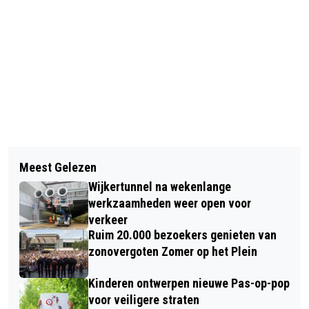
Vorig artikel
Volgend artikel
TWEE MANNEN AANGEHOUDEN VOOR
Meest Gelezen
NVWA SLAAT ALARM: BARKOO
BEROVING LAAN VAN STRAATSBURG
Wijkertunnel na wekenlange
KAUWBOTJES MOGELIJK OORZAAK
ALKMAAR
werkzaamheden weer open voor
VAN LEVENSGEVAARLIJKE
verkeer
Ruim 20.000 bezoekers genieten van
WEERWOLFSYNDROOM
zonovergoten Zomer op het Plein
Kinderen ontwerpen nieuwe Pas-op-pop
voor veiligere straten