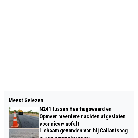
Vorig artikel
Volgend artikel
TRADITIE GERED: SBS6 NEEMT
Meest Gelezen
NEDERLANDERS HEBBEN VOOR
STOKJE VAN NOS OVER EN ZENDT
N241 tussen Heerhugowaard en
RECORDBEDRAG VUURWERK GEKOCHT
SCHANSSPRINGEN OP
Opmeer meerdere nachten afgesloten
voor nieuw asfalt
NIEUWJAARSDAG
Lichaam gevonden van bij Callantsoog
in zee vermiste vrouw