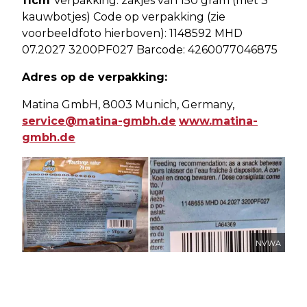
11cm
Verpakking: zakjes van 150 gram (met 3
kauwbotjes) Code op verpakking (zie
voorbeeldfoto hierboven): 1148592 MHD
07.2027 3200PF027 Barcode: 4260077046875
Adres op de verpakking:
Matina GmbH, 8003 Munich, Germany,
service@matina-gmbh.de
www.matina-
gmbh.de
NVWA