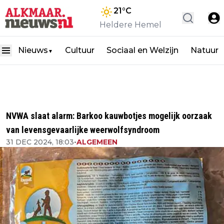
21
°C
Heldere Hemel
Nieuws
Cultuur
Sociaal en Welzijn
Natuur
▼
NVWA slaat alarm: Barkoo kauwbotjes mogelijk oorzaak
van levensgevaarlijke weerwolfsyndroom
31 DEC 2024, 18:03
•
ALGEMEEN