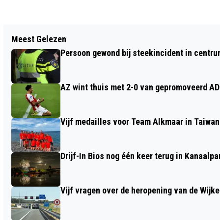
Vorig artikel
Meest Gelezen
NVWA SLAAT ALARM: BARKOO
Persoon gewond bij steekincident in centru
KAUWBOTJES MOGELIJK OORZAAK VAN
LEVENSGEVAARLIJKE
AZ wint thuis met 2-0 van gepromoveerd A
WEERWOLFSYNDROOM
Vijf medailles voor Team Alkmaar in Taiwan
Drijf-In Bios nog één keer terug in Kanaalp
Vijf vragen over de heropening van de Wijke