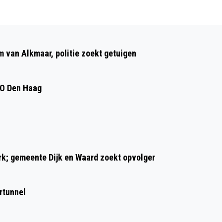
Volgend artikel
NIEUWE JAAR BEGONNEN MET WIND EN
m van Alkmaar, politie zoekt getuigen
VUURWERK
DO Den Haag
ark; gemeente Dijk en Waard zoekt opvolger
rtunnel