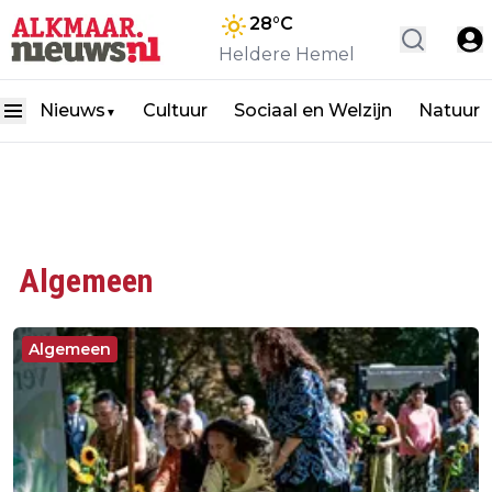
28
°C
Heldere Hemel
Nieuws
Cultuur
Sociaal en Welzijn
Natuur
▼
Algemeen
Algemeen