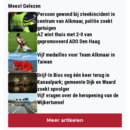
Meest Gelezen
Persoon gewond bij steekincident in
centrum van Alkmaar, politie zoekt
getuigen
AZ wint thuis met 2-0 van
gepromoveerd ADO Den Haag
Vijf medailles voor Team Alkmaar in
Taiwan
Drijf-In Bios nog één keer terug in
Kanaalpark; gemeente Dijk en Waard
zoekt opvolger
Vijf vragen over de heropening van de
Wijkertunnel
Meer artikelen