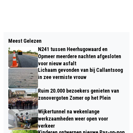
Vorig artikel
Volgend artikel
NEDERLANDERS HEBBEN VOOR
Meest Gelezen
NA DECEMBERMAAND WAARIN WE
RECORDBEDRAG VUURWERK GEKOCHT
N241 tussen Heerhugowaard en
HET NIET DROOG HIELDEN NU ‘DRY
Opmeer meerdere nachten afgesloten
JANUARY’: EEN MAAND GEEN
voor nieuw asfalt
Lichaam gevonden van bij Callantsoog
ALCOHOL
in zee vermiste vrouw
Ruim 20.000 bezoekers genieten van
zonovergoten Zomer op het Plein
Wijkertunnel na wekenlange
werkzaamheden weer open voor
verkeer
Kinderen ontwerpen nieuwe Pas-op-pop