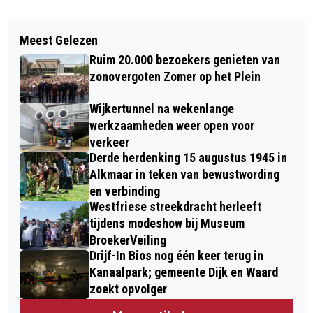
Vorig artikel
Volgend artikel
OVERLEDEN PERSOON GEVONDEN IN
Meest Gelezen
AUTO VLIEGT IN BRAND OP A9 BIJ
SLOOT IN HEERHUGOWAARD
Ruim 20.000 bezoekers genieten van
UITGEEST
zonovergoten Zomer op het Plein
Wijkertunnel na wekenlange
werkzaamheden weer open voor
verkeer
Derde herdenking 15 augustus 1945 in
Alkmaar in teken van bewustwording
en verbinding
Westfriese streekdracht herleeft
tijdens modeshow bij Museum
BroekerVeiling
Drijf-In Bios nog één keer terug in
Kanaalpark; gemeente Dijk en Waard
zoekt opvolger