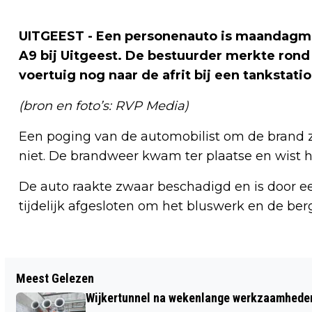
UITGEEST - Een personenauto is maandagmid
A9 bij Uitgeest. De bestuurder merkte rond 
voertuig nog naar de afrit bij een tankstatio
(bron en foto’s: RVP Media)
Een poging van de automobilist om de brand z
niet. De brandweer kwam ter plaatse en wist 
De auto raakte zwaar beschadigd en is door ee
tijdelijk afgesloten om het bluswerk en de be
Vorig artikel
Meest Gelezen
VAKANTIEWONING VERWOEST DOOR
Wijkertunnel na wekenlange werkzaamheden
BRAND OP VAKANTIEPARK EUROPARCS