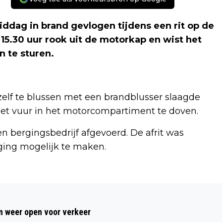
dag in brand gevlogen tijdens een rit op de
15.30 uur rook uit de motorkap en wist het
n te sturen.
elf te blussen met een brandblusser slaagde
het vuur in het motorcompartiment te doven.
n bergingsbedrijf afgevoerd. De afrit was
rging mogelijk te maken.
Volgend artikel
OVERLEDEN PERSOON AANGETROFFEN
 weer open voor verkeer
IN DUINGEBIED, POLITIE ONDERZOEKT