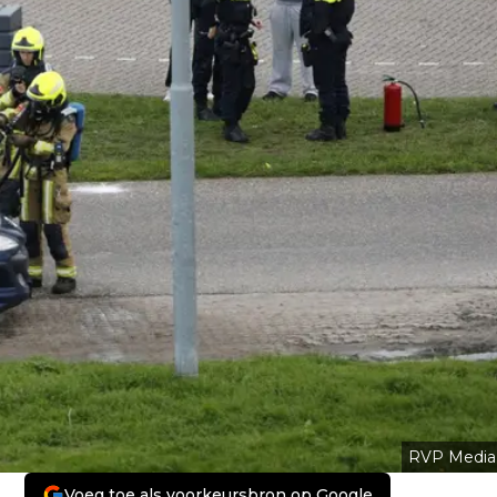
RVP Media
Voeg toe als voorkeursbron op Google