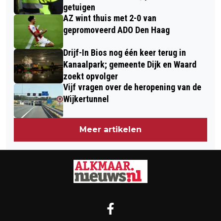
HEERHUGOWAARD SNEL ONDER
getuigen
AZ wint thuis met 2-0 van
CONTROLE
gepromoveerd ADO Den Haag
Drijf-In Bios nog één keer terug in
Kanaalpark; gemeente Dijk en Waard
zoekt opvolger
Vijf vragen over de heropening van de
Wijkertunnel
Meer artikelen