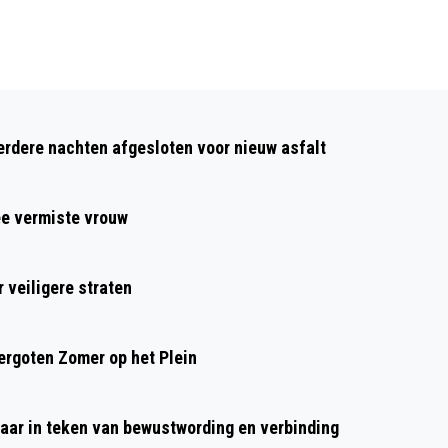
Volgend artikel
EEN INBRAAK BIJ JE BEDRIJF
dere nachten afgesloten voor nieuw asfalt
VOORKOMEN? MET DEZE TIPS MAAK JE
HET DIEVEN LASTIG
ee vermiste vrouw
 veiligere straten
rgoten Zomer op het Plein
aar in teken van bewustwording en verbinding