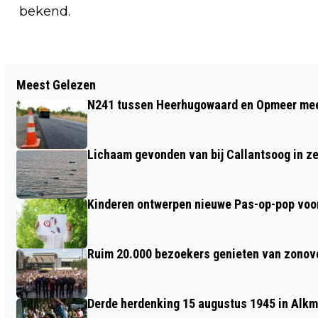
bekend.
Vorig artikel
Meest Gelezen
OVERLEDEN PERSOON AANGETROFFEN
N241 tussen Heerhugowaard en Opmeer meer
IN DUINGEBIED, POLITIE ONDERZOEKT
OMSTANDIGHEDEN
Lichaam gevonden van bij Callantsoog in z
Kinderen ontwerpen nieuwe Pas-op-pop voor
Ruim 20.000 bezoekers genieten van zonove
Derde herdenking 15 augustus 1945 in Alkm