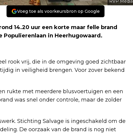
RVP Media
Voeg toe als voorkeursbron op Google
d 14.20 uur een korte maar felle brand
e Populierenlaan in Heerhugowaard.
l rook vrij, die in de omgeving goed zichtbaar
jdig in veiligheid brengen. Voor zover bekend
en rukte met meerdere blusvoertuigen en een
brand was snel onder controle, maar de zolder
luswerk. Stichting Salvage is ingeschakeld om de
eling. De oorzaak van de brand is nog niet