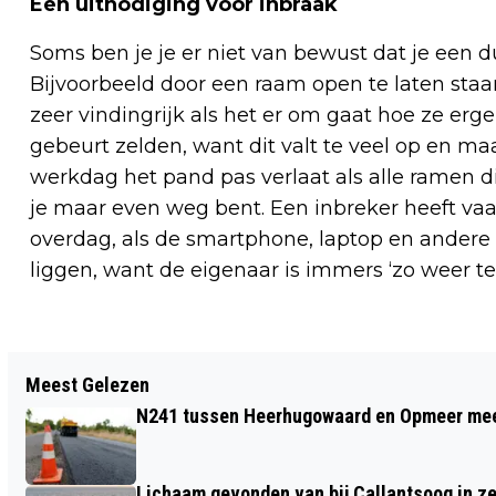
Een uitnodiging voor inbraak
Soms ben je je er niet van bewust dat je een du
Bijvoorbeeld door een raam open te laten staan
zeer vindingrijk als het er om gaat hoe ze er
gebeurt zelden, want dit valt te veel op en maa
werkdag het pand pas verlaat als alle ramen dic
je maar even weg bent. Een inbreker heeft va
overdag, als de smartphone, laptop en andere 
liggen, want de eigenaar is immers ‘zo weer te
Vorig artikel
Meest Gelezen
WONINGBRAND AAN POPULIERENLAAN
N241 tussen Heerhugowaard en Opmeer meer
IN HEERHUGOWAARD SNEL ONDER
CONTROLE
Lichaam gevonden van bij Callantsoog in z