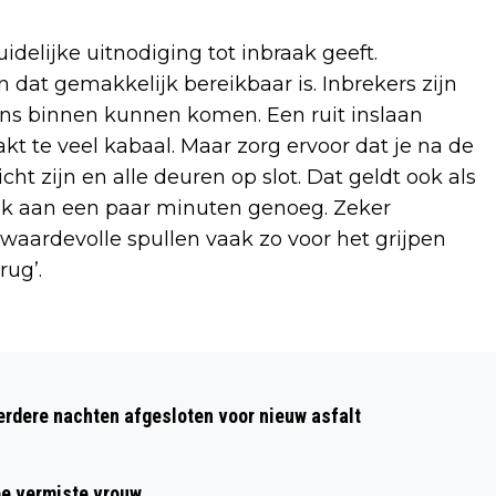
idelijke uitnodiging tot inbraak geeft.
 dat gemakkelijk bereikbaar is. Inbrekers zijn
gens binnen kunnen komen. Een ruit inslaan
kt te veel kabaal. Maar zorg ervoor dat je na de
ht zijn en alle deuren op slot. Dat geldt ook als
ak aan een paar minuten genoeg. Zeker
waardevolle spullen vaak zo voor het grijpen
rug’.
Volgend artikel
BRAND IN BOOT AAN SCHELDESTRAAT
dere nachten afgesloten voor nieuw asfalt
IN ALKMAAR
ee vermiste vrouw