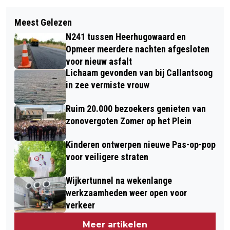
Volgend artikel
GROTE ZOEKACTIE LANGS OOSTDIJK
Meest Gelezen
PROTESTMARS TEGEN SEKSUEEL
IN HEERHUGOWAARD
N241 tussen Heerhugowaard en
GEWELD IN ALKMAAR
Opmeer meerdere nachten afgesloten
voor nieuw asfalt
Lichaam gevonden van bij Callantsoog
in zee vermiste vrouw
Ruim 20.000 bezoekers genieten van
zonovergoten Zomer op het Plein
Kinderen ontwerpen nieuwe Pas-op-pop
voor veiligere straten
Wijkertunnel na wekenlange
werkzaamheden weer open voor
verkeer
Meer artikelen