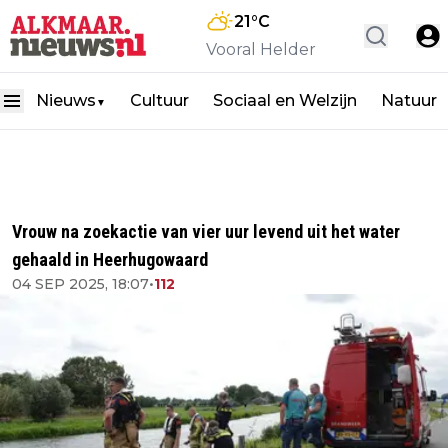
21
°C
Vooral Helder
Nieuws
Cultuur
Sociaal en Welzijn
Natuur
▼
Vrouw na zoekactie van vier uur levend uit het water
gehaald in Heerhugowaard
04 SEP 2025, 18:07
•
112