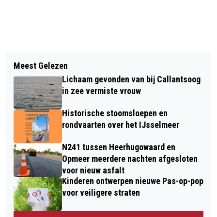
Vorig artikel
Volgend artikel
SAMEN WANDELEN OM STIL TE
Meest Gelezen
VROUW NA ZOEKACTIE VAN VIER UUR
STAAN BIJ SUÏCIDE TIJDENS WALK
Lichaam gevonden van bij Callantsoog
LEVEND UIT HET WATER GEHAALD IN
INTO THE LIGHT
in zee vermiste vrouw
HEERHUGOWAARD
Historische stoomsloepen en
rondvaarten over het IJsselmeer
N241 tussen Heerhugowaard en
Opmeer meerdere nachten afgesloten
voor nieuw asfalt
Kinderen ontwerpen nieuwe Pas-op-pop
voor veiligere straten