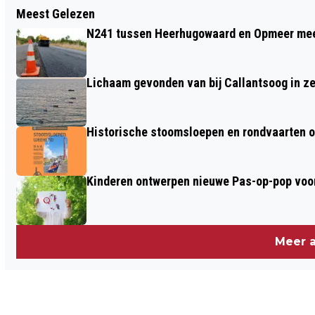
Meest Gelezen
POLITIE ZOEKT VERDACHTEN POGING
N241 tussen Heerhugowaard en Opmeer meer
TOT OVERVAL OP JUWELIER IN
HEERHUGOWAARD
Lichaam gevonden van bij Callantsoog in z
Historische stoomsloepen en rondvaarten o
Kinderen ontwerpen nieuwe Pas-op-pop voor
Meer a