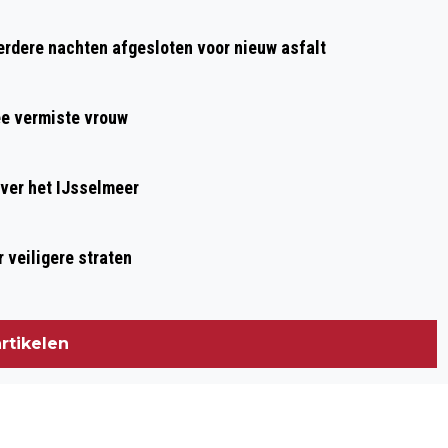
GROTE ZOEKACTIE LANGS OOSTDIJK IN
dere nachten afgesloten voor nieuw asfalt
HEERHUGOWAARD
ee vermiste vrouw
ver het IJsselmeer
 veiligere straten
rtikelen