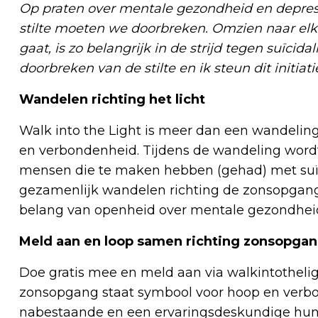
Op praten over mentale gezondheid en depress
stilte moeten we doorbreken. Omzien naar el
gaat, is zo belangrijk in de strijd tegen suïcida
doorbreken van de stilte en ik steun dit initia
Wandelen richting het licht
Walk into the Light is meer dan een wandelin
en verbondenheid. Tijdens de wandeling wordt er
mensen die te maken hebben (gehad) met suïc
gezamenlijk wandelen richting de zonsopgang
belang van openheid over mentale gezondhei
Meld aan en loop samen richting zonsopga
Doe gratis mee en meld aan via walkintothelig
zonsopgang staat symbool voor hoop en verb
nabestaande en een ervaringsdeskundige hun p