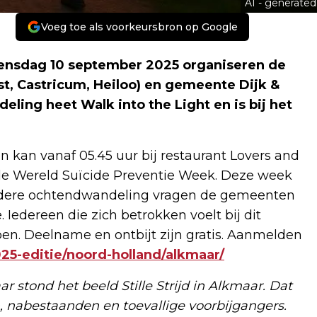
AI - generated
Voeg toe als voorkeursbron op Google
nsdag 10 september 2025 organiseren de
, Castricum, Heiloo) en gemeente Dijk &
ing heet Walk into the Light en is bij het
 kan vanaf 05.45 uur bij restaurant Lovers and
n de Wereld Suïcide Preventie Week. Deze week
ondere ochtendwandeling vragen de gemeenten
. Iedereen die zich betrokken voelt bij dit
n. Deelname en ontbijt zijn gratis. Aanmelden
2025-editie/noord-holland/alkmaar/
aar stond het beeld Stille Strijd in Alkmaar. Dat
, nabestaanden en toevallige voorbijgangers.