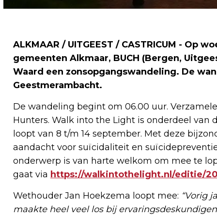
ALKMAAR / UITGEEST / CASTRICUM - Op woe
gemeenten Alkmaar, BUCH (Bergen, Uitgeest
Waard een zonsopgangswandeling. De wandel
Geestmerambacht.
De wandeling begint om 06.00 uur. Verzamelen
Hunters. Walk into the Light is onderdeel va
loopt van 8 t/m 14 september. Met deze bijz
aandacht voor suïcidaliteit en suïcidepreventie
onderwerp is van harte welkom om mee te lope
gaat via
https://walkintothelight.nl/editie/
Wethouder Jan Hoekzema loopt mee:
“Vorig j
maakte heel veel los bij ervaringsdeskundigen