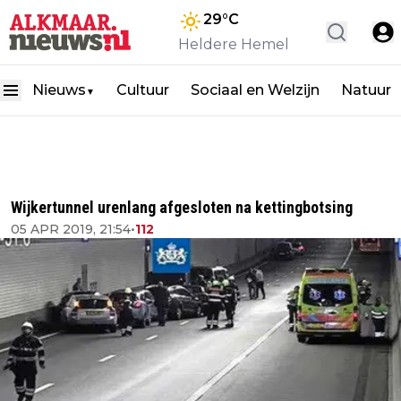
29
°C
Heldere Hemel
Nieuws
Cultuur
Sociaal en Welzijn
Natuur
▼
Wijkertunnel urenlang afgesloten na kettingbotsing
05 APR 2019, 21:54
•
112