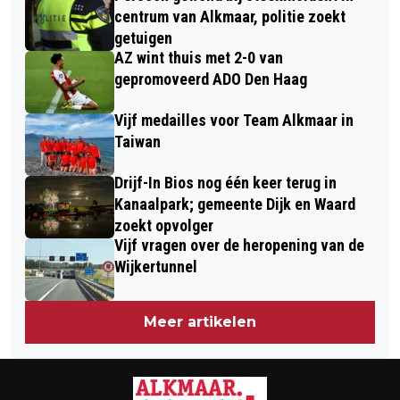
WEIDEVOGELS IN EILANDSPOLDER
centrum van Alkmaar, politie zoekt
getuigen
AZ wint thuis met 2-0 van
gepromoveerd ADO Den Haag
Vijf medailles voor Team Alkmaar in
Taiwan
Drijf-In Bios nog één keer terug in
Kanaalpark; gemeente Dijk en Waard
zoekt opvolger
Vijf vragen over de heropening van de
Wijkertunnel
Meer artikelen