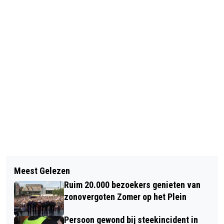
Vorig artikel
Volgend artikel
WIJKERTUNNEL URENLANG
Meest Gelezen
PASTOOR SCHENKT COLLECTIE
AFGESLOTEN NA KETTINGBOTSING
Ruim 20.000 bezoekers genieten van
NARCISSEN AAN BOLLENTUIN
zonovergoten Zomer op het Plein
HORTUS LIMMEN
Persoon gewond bij steekincident in