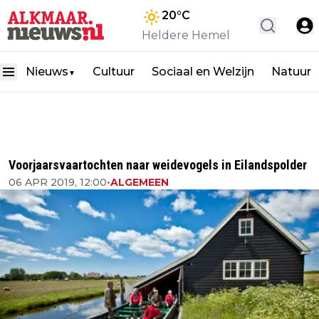
20
°C
Heldere Hemel
Nieuws
Cultuur
Sociaal en Welzijn
Natuur
▼
Voorjaarsvaartochten naar weidevogels in Eilandspolder
06 APR 2019, 12:00
•
ALGEMEEN