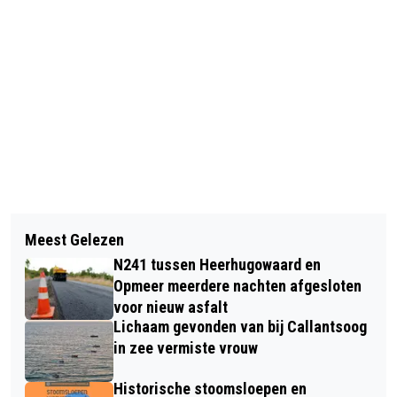
Vorig artikel
Volgend artikel
LICHTE DALING PRIJS
Meest Gelezen
VERDACHTEN UIT ALKMAAR EN DIJK
KOOPWONINGEN IN ALKMAAR; FORSE
N241 tussen Heerhugowaard en
EN WAARD AANGEHOUDEN NA REEKS
STIJGING KOOPPRIJZEN IN REGIO
Opmeer meerdere nachten afgesloten
GEWELDDADIGE BEROVINGEN
voor nieuw asfalt
IJMOND
Lichaam gevonden van bij Callantsoog
in zee vermiste vrouw
Historische stoomsloepen en