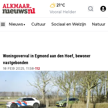
21
°C
Vooral Helder
Nieuws
Cultuur
Sociaal en Welzijn
Natuur
▼
Woningoverval in Egmond aan den Hoef, bewoner
vastgebonden
18 FEB 2025, 11:58
•
112