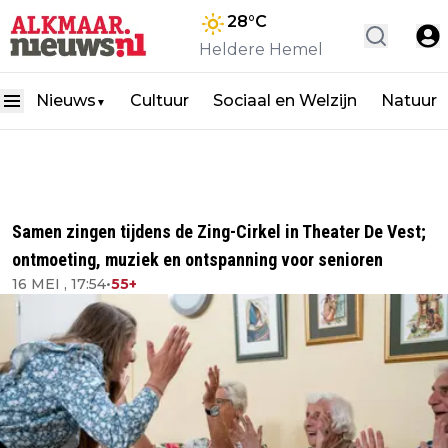
28
°C
Heldere Hemel
Nieuws
Cultuur
Sociaal en Welzijn
Natuur
▼
Samen zingen tijdens de Zing-Cirkel in Theater De Vest;
ontmoeting, muziek en ontspanning voor senioren
16 MEI , 17:54
•
55+