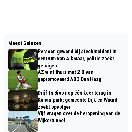
Vorig artikel
Volgend artikel
FIETSPLEZIER VOOR KINDEREN IN
Meest Gelezen
VAN CREATIEVE DEELNEMER NAAR
SPORTPALEIS ALKMAAR MET
Persoon gewond bij steekincident in
VRIJWILLIGER BIJ SPORT-Z
MOUNTAINBIKECLINICS EN DIKKE
centrum van Alkmaar, politie zoekt
getuigen
BANDEN RACE
AZ wint thuis met 2-0 van
gepromoveerd ADO Den Haag
Drijf-In Bios nog één keer terug in
Kanaalpark; gemeente Dijk en Waard
zoekt opvolger
Vijf vragen over de heropening van de
Wijkertunnel