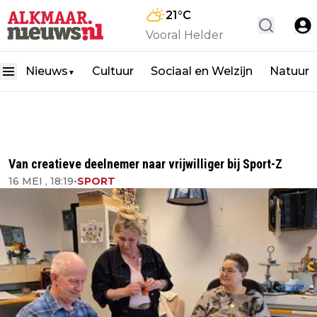
21
°C
Vooral Helder
Nieuws
Cultuur
Sociaal en Welzijn
Natuur
▼
Van creatieve deelnemer naar vrijwilliger bij Sport-Z
16 MEI , 18:19
•
SPORT