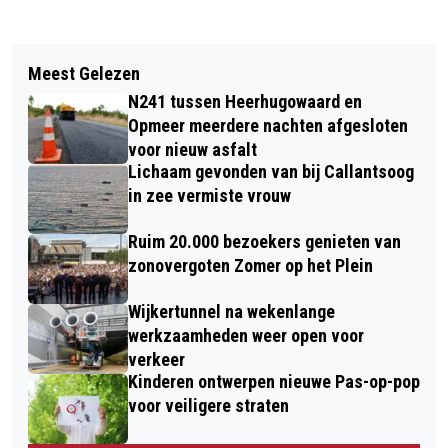
Vorig artikel
Volgend artikel
SAMEN ZINGEN TIJDENS DE ZING-
Meest Gelezen
AZ SLUIT SEIZOEN AF MET
CIRKEL IN THEATER DE VEST;
N241 tussen Heerhugowaard en
GELIJKSPEL TEGEN NAC BREDA
ONTMOETING, MUZIEK EN
Opmeer meerdere nachten afgesloten
voor nieuw asfalt
ONTSPANNING VOOR SENIOREN
Lichaam gevonden van bij Callantsoog
in zee vermiste vrouw
Ruim 20.000 bezoekers genieten van
zonovergoten Zomer op het Plein
Wijkertunnel na wekenlange
werkzaamheden weer open voor
verkeer
Kinderen ontwerpen nieuwe Pas-op-pop
voor veiligere straten