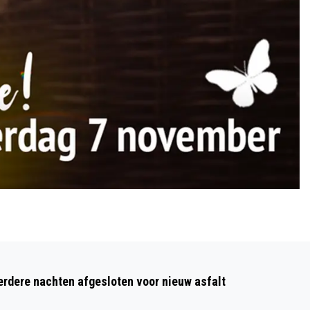
Volgend artikel
AMERIKAANSE TUIBRUG VAN 1,6
dere nachten afgesloten voor nieuw asfalt
KILOMETER ‘GONE WITH THE WIND’