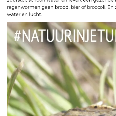
regenwormen geen brood, bier of broccoli. En
water en lucht.