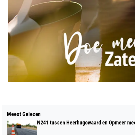
Vorig artikel
Meest Gelezen
OPROEP VOOR INTERNATIONAAL
N241 tussen Heerhugowaard en Opmeer meer
STRAATTHEATER FESTIVAL NAJAAR