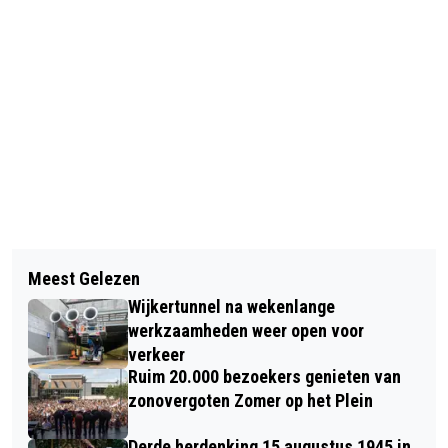
Vorig artikel
Volgend artikel
ALKMAAR “DEMENTIEVRIENDELIJKE
Meest Gelezen
ALKMAARDER WINT 1 MILJOEN EURO
GEMEENTE”
Wijkertunnel na wekenlange
IN STAATSLOTERIJ
werkzaamheden weer open voor
verkeer
Ruim 20.000 bezoekers genieten van
zonovergoten Zomer op het Plein
Derde herdenking 15 augustus 1945 in