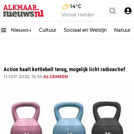
14
°C
Vooral Helder
Nieuws
Cultuur
Sociaal en Welzijn
Natuur
▼
Action haalt kettlebell terug, mogelijk licht radioactief
11 SEP 2025, 16:35
•
ALGEMEEN