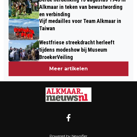
Alkmaar in teken van bewustwording
en verbinding
Vijf medailles voor Team Alkmaar in
Taiwan
Westfriese streekdracht herleeft
tijdens modeshow bij Museum
BroekerVeiling
Meer artikelen
Powered by Newsifier