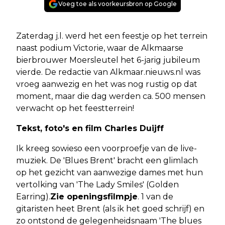
Voeg toe als voorkeursbron op Google
Zaterdag j.l. werd het een feestje op het terrein
naast podium Victorie, waar de Alkmaarse
bierbrouwer Moersleutel het 6-jarig jubileum
vierde. De redactie van Alkmaar.nieuws.nl was
vroeg aanwezig en het was nog rustig op dat
moment, maar die dag werden ca. 500 mensen
verwacht op het feestterrein!
Tekst, foto's en film Charles Duijff
Ik kreeg sowieso een voorproefje van de live-
muziek. De 'Blues Brent' bracht een glimlach
op het gezicht van aanwezige dames met hun
vertolking van 'The Lady Smiles' (Golden
Earring).
Zie openingsfilmpje
. 1 van de
gitaristen heet Brent (als ik het goed schrijf) en
zo ontstond de gelegenheidsnaam 'The blues