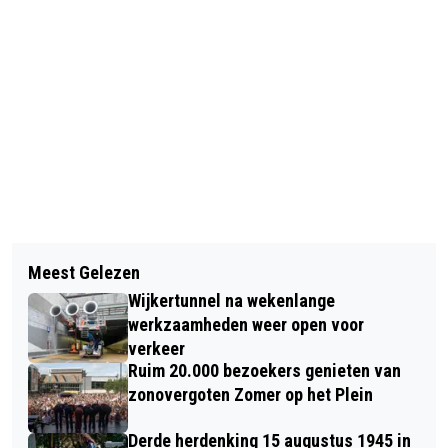
Vorig artikel
Volgend artikel
STEFFEN MORRISON EN HAARLEMSE
Meest Gelezen
ALKMAAR HEEFT NAAST BEATLE-
CONSERVATORIUMSTUDENTEN GEVEN
Wijkertunnel na wekenlange
MUSEUM NU OOK UNIEK ELVIS-
WERVELENDE SHOW IN ALKMAAR
werkzaamheden weer open voor
MUSEUM
verkeer
Ruim 20.000 bezoekers genieten van
zonovergoten Zomer op het Plein
Derde herdenking 15 augustus 1945 in