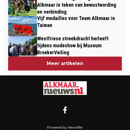
Alkmaar in teken van bewustwording
en verbinding
Vijf medailles voor Team Alkmaar in
Taiwan
Westfriese streekdracht herleeft
tijdens modeshow bij Museum
BroekerVeiling
Meer artikelen
Powered by Newsifier