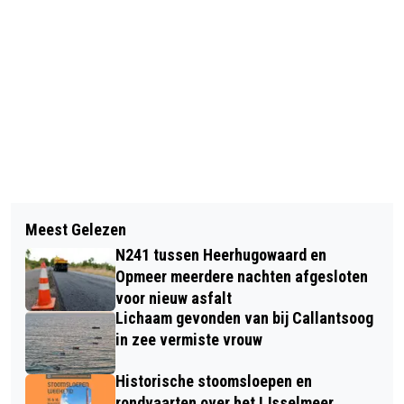
Vorig artikel
Volgend artikel
JARIG TAQA THEATER DE VEST
Meest Gelezen
OPRUIMACTIE VAN FIETSEN BIJ
TRAKTEERT ALKMAAR OP
N241 tussen Heerhugowaard en
STATION ALKMAAR
VRIJKAARTJES
Opmeer meerdere nachten afgesloten
voor nieuw asfalt
Lichaam gevonden van bij Callantsoog
in zee vermiste vrouw
Historische stoomsloepen en
rondvaarten over het IJsselmeer